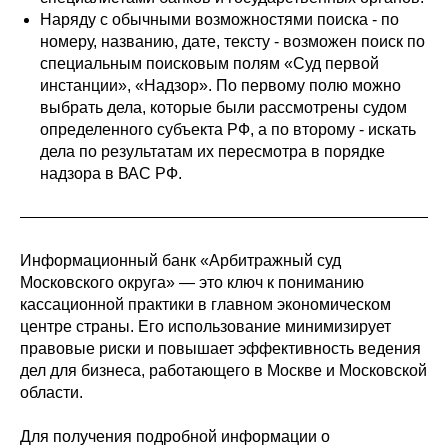
Наряду с обычными возможностями поиска - по
номеру, названию, дате, тексту - возможен поиск по
специальным поисковым полям «Суд первой
инстанции», «Надзор». По первому полю можно
выбрать дела, которые были рассмотрены судом
определенного субъекта РФ, а по второму - искать
дела по результатам их пересмотра в порядке
info@compaslidera.ru
надзора в ВАС РФ.
+7 812 320-44-22
Заказать звонок
Информационный банк «Арбитражный суд
Московского округа» — это ключ к пониманию
Скачать прайс-лист
кассационной практики в главном экономическом
центре страны. Его использование минимизирует
Подписывайтесь
правовые риски и повышает эффективность ведения
на нашу группу ВК
дел для бизнеса, работающего в Москве и Московской
области.
Читайте наш Дзен
Для получения подробной информации о
КомпасЛидера — официальный
представитель КонсультантПлюс в СЗФО