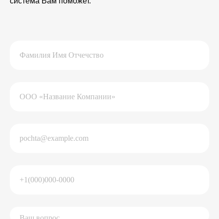
система Вам поможет.
Подписывайтесь
на нашу группу ВК
Читайте наш Дзен
КомпасЛидера — официальный
представитель КонсультантПлюс в СЗФО
Санкт-Петербург, Заневский проспект, 30к2,
БЦ «Ростра», офис 204
© КомпасЛидера, 2010-2025
Линия консультации
hotline@compaslidera.ru
Политика обработки ПДн
Политика файлов cookies