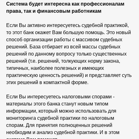
Система будет интересна как профессионалам
права, так и финансовым работникам
Если Вы активно интересуетесь судебной практикой,
то этот банк окажет Вам большую помощь. Это новый
способ организации работы с массивом судебных
решений. База отбирает из всей массы судебных
решений по данному вопросу только существенных
решений (т.е. решений, толкующих норму закона,
типичных, наиболее полезных и имеющих
практическую ценность решений) и представляет суть
этих решений в компактной форме.
info@compaslidera.ru
Если Вы интересуетесь налоговыми спорами -
+7 812 320-44-22
материалы этого банка станут новым типом
информации, который можно использовать для
мониторинга судебной практики по налоговым
Заказать звонок
спорам. Для принятия полноценных решений
необходим и анализ судебной практики. И в этом
Скачать прайс-лист