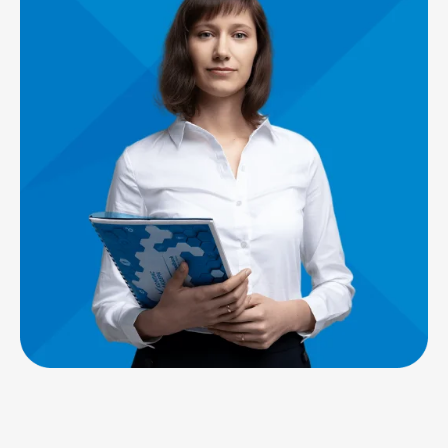
info@compaslidera.ru
+7 812 320-44-22
Заказать звонок
Скачать прайс-лист
Подписывайтесь
на нашу группу ВК
Читайте наш Дзен
КомпасЛидера — официальный представитель
КонсультантПлюс в СЗФО
Санкт-Петербург, Заневский проспект, 30к2, БЦ
«Ростра», офис 204
© КомпасЛидера, 2010-2025
Линия консультации
hotline@compaslidera.ru
Политика обработки ПДн