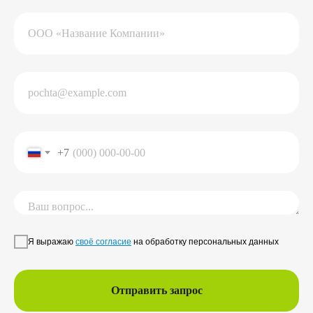
+7 812 320-44-22
Заказать звонок
Скачать прайс-лист
Подписывайтесь
на нашу группу ВК
+7
Читайте наш Дзен
КомпасЛидера — официальный
представитель КонсультантПлюс в СЗФО
Санкт-Петербург, Заневский проспект, 30к2,
БЦ «Ростра», офис 204
© КомпасЛидера, 2010-2025
Я выражаю
своё согласие
на обработку персональных данных
Линия консультации
hotline@compaslidera.ru
Отправить запрос
Политика обработки ПДн