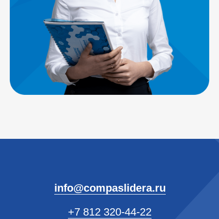
КомпасЛидера — официальный
представитель КонсультантПлюс в СЗФО
Санкт-Петербург, Заневский проспект, 30к2,
БЦ «Ростра», офис 204
© КомпасЛидера, 2010-2025
Линия консультации
hotline@compaslidera.ru
Политика обработки ПДн
Политика файлов cookies