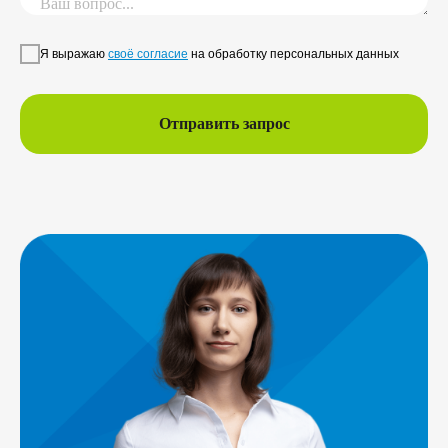
Я выражаю
своё согласие
на обработку персональных данных
Отправить запрос
info@compaslidera.ru
+7 812 320-44-22
Заказать звонок
Скачать прайс-лист
Подписывайтесь
на нашу группу ВК
Читайте наш Дзен